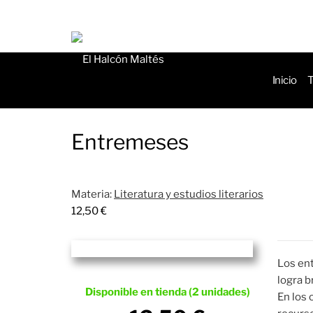
de
produ
Inicio
T
Entremeses
Materia:
Literatura y estudios literarios
12,50
€
Los en
logra b
Disponible en tienda (2 unidades)
En los