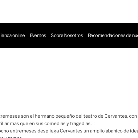
ctos
ienda online
Eventos
Sobre Nosotros
Recomendaciones de nue
tremeses son el hermano pequeño del teatro de Cervantes, con 
rillar más que en sus comedias y tragedias.
 ocho entremeses despliega Cervantes un amplio abanico de ide