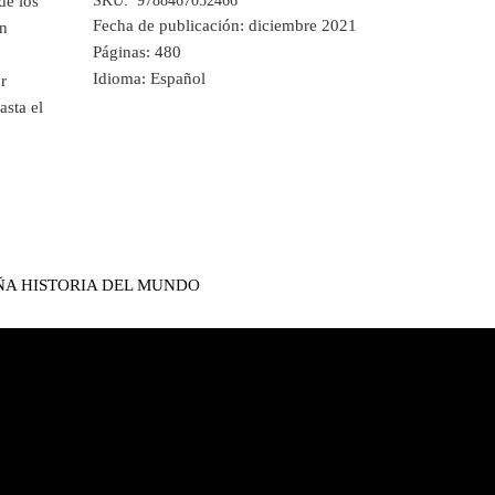
de los
SKU:
9788467052466
Fecha de publicación:
diciembre 2021
an
Páginas:
480
Idioma:
Español
r
asta el
A HISTORIA DEL MUNDO