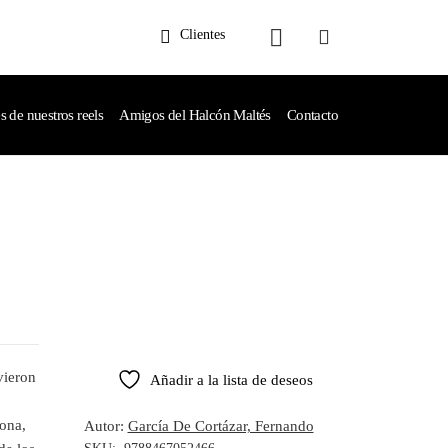
Clientes
de nuestros reels
Amigos del Halcón Maltés
Contacto
vieron
Añadir a la lista de deseos
lona,
Autor:
García De Cortázar, Fernando