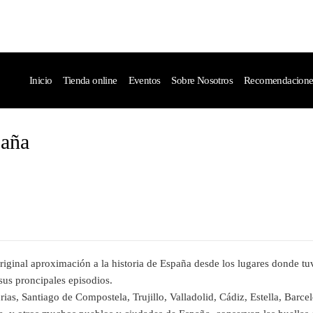
Inicio
Tienda online
Eventos
Sobre Nosotros
Recomendaciones 
paña
iginal aproximación a la historia de España desde los lugares donde tu
sus proncipales episodios.
as, Santiago de Compostela, Trujillo, Valladolid, Cádiz, Estella, Barce