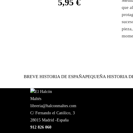
5,95
€
Melill
que al
protag
suceso
pieza,
momen
BREVE HISTORIA DE ESPAÑA
PEQUEÑA HISTORIA 
libreria@halconmaltes.com
C/ Fernando el Católico, 3
28015 Madrid -España
912 826 060