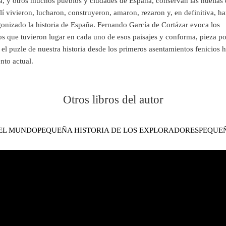
a, y otros muchos pueblos y ciudades de España, conservan las huellas 
lí vivieron, lucharon, construyeron, amaron, rezaron y, en definitiva, h
onizado la historia de España. Fernando García de Cortázar evoca los
s que tuvieron lugar en cada uno de esos paisajes y conforma, pieza po
 el puzle de nuestra historia desde los primeros asentamientos fenicios h
to actual.
Otros libros del autor
DEL MUNDO
PEQUEÑA HISTORIA DE LOS EXPLORADORES
PEQUEÑ