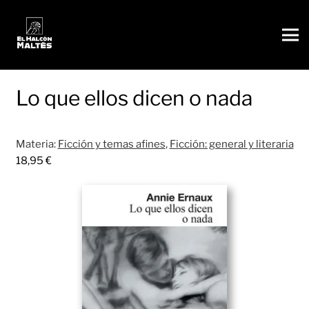
Lo que ellos dicen o nada
Materia:
Ficción y temas afines
,
Ficción: general y literaria
18,95
€