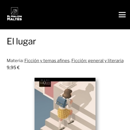
El lugar
Materia:
Ficción y temas afines
,
Ficción: general y literaria
9,95
€