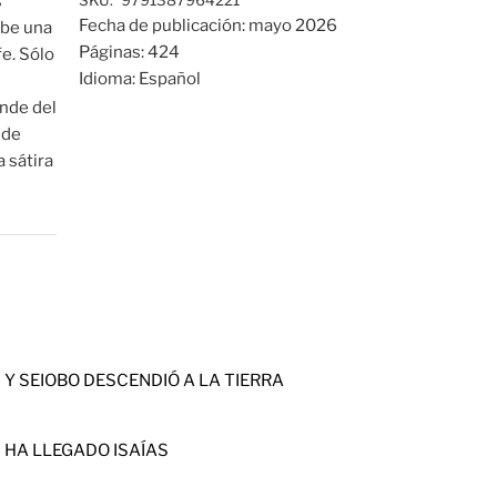
s
SKU:
9791387964221
Fecha de publicación:
mayo 2026
ibe una
Páginas:
424
fe. Sólo
Idioma:
Español
inde del
 de
 sátira
Y SEIOBO DESCENDIÓ A LA TIERRA
HA LLEGADO ISAÍAS