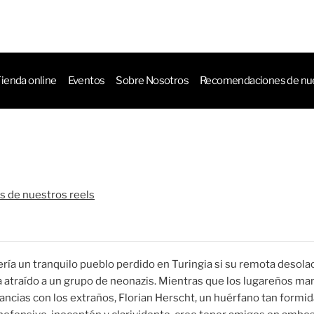
ctos
ienda online
Eventos
Sobre Nosotros
Recomendaciones de nue
 de nuestros reels
ría un tranquilo pueblo perdido en Turingia si su remota desola
 atraído a un grupo de neonazis. Mientras que los lugareños ma
tancias con los extraños, Florian Herscht, un huérfano tan formi