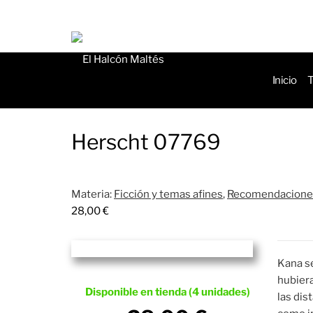
de
produ
Inicio
T
Herscht 07769
Materia:
Ficción y temas afines
,
Recomendaciones
28,00
€
Kana se
hubiera
Disponible en tienda (4 unidades)
las dis