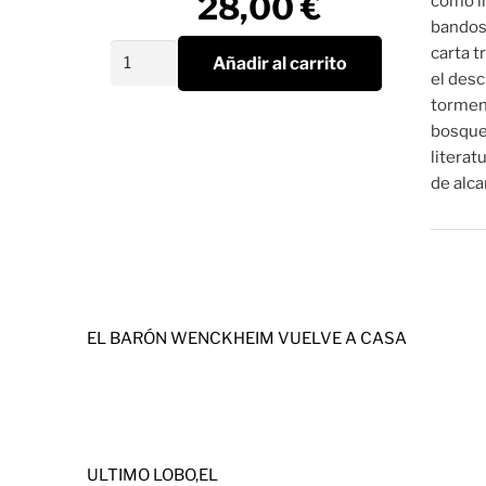
28,00
€
como in
bandos;
Herscht
carta t
Añadir al carrito
07769
el desc
cantidad
torment
bosque…
literat
de alc
EL BARÓN WENCKHEIM VUELVE A CASA
ULTIMO LOBO,EL