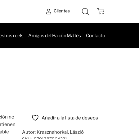
Clientes
stros reels
Amigos del Halcón Maltés
Contacto
ción no
Añadir a la lista de deseos
ntienen
dable
Autor:
Krasznahorkai, László