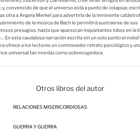
ofensivo, inocentón y clarividente, cree tener amigos en ambo
 y, convencido de que el universo está a punto de colapsar, escr
ras otra a Angela Merkel para advertirla de la inminente catástro
ubrimiento de la música de Bach le permitirá sustraerse de sus
osos presagios, hasta que aparezcan inquietantes lobos en la l
 En esta caudalosa narración escrita sin un solo punto el nobel
ura ofrece a los lectores un conmovedor retrato psicológico y una
ance universal tan mordaz como sobrecogedora.
Otros libros del autor
RELACIONES MISERICORDIOSAS
GUERRA Y GUERRA