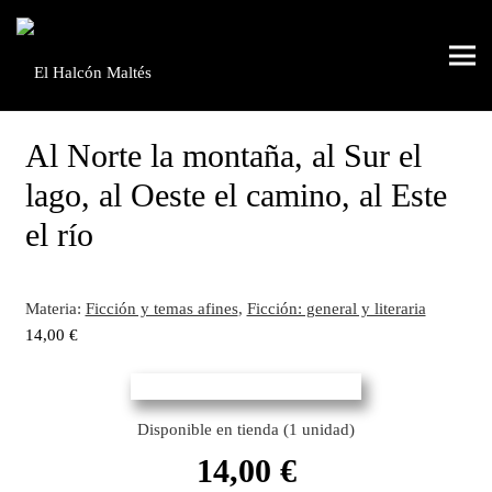
Al Norte la montaña, al Sur el
lago, al Oeste el camino, al Este
el río
Materia:
Ficción y temas afines
,
Ficción: general y literaria
14,00
€
Disponible en tienda (1 unidad)
14,00
€