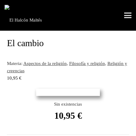
El cambio
Materia:
Aspectos de la religión
,
Filosofía y religión
,
Religión y
creencias
10,95
€
Sin existencias
10,95
€