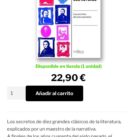
Disponible en tienda (1 unidad)
22,90
€
Diez
Añadir al carrito
grandes
novelas
y
sus
Los secretos de diez grandes clásicos de la literatura,
autores
explicados por un maestro de la narrativa.
cantidad
A finales de los años cuarenta del siglo pasado, el