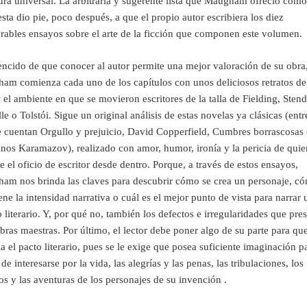
tura universal. La arbitraria y sugerente lista que Maugham ofreció como
sta dio pie, poco después, a que el propio autor escribiera los diez
ables ensayos sobre el arte de la ficción que componen este volumen.
ncido de que conocer al autor permite una mejor valoración de su obra
am comienza cada uno de los capítulos con unos deliciosos retratos de
 el ambiente en que se movieron escritores de la talla de Fielding, Stend
le o Tolstói. Sigue un original análisis de estas novelas ya clásicas (entr
e cuentan Orgullo y prejuicio, David Copperfield, Cumbres borrascosas
nos Karamazov), realizado con amor, humor, ironía y la pericia de quie
 el oficio de escritor desde dentro. Porque, a través de estos ensayos,
am nos brinda las claves para descubrir cómo se crea un personaje, c
ne la intensidad narrativa o cuál es el mejor punto de vista para narrar 
 literario. Y, por qué no, también los defectos e irregularidades que pre
bras maestras. Por último, el lector debe poner algo de su parte para qu
 el pacto literario, pues se le exige que posea suficiente imaginación pa
de interesarse por la vida, las alegrías y las penas, las tribulaciones, los
os y las aventuras de los personajes de su invención .