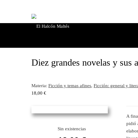
Diez grandes novelas y sus a
Materia:
Ficción y temas afines
,
Ficción: general y liter
18,00
€
A fina
pidió
Sin existencias
elabor