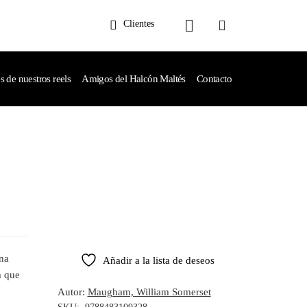
Clientes
de nuestros reels
Amigos del Halcón Maltés
Contacto
ana
Añadir a la lista de deseos
m que
Autor:
Maugham, William Somerset