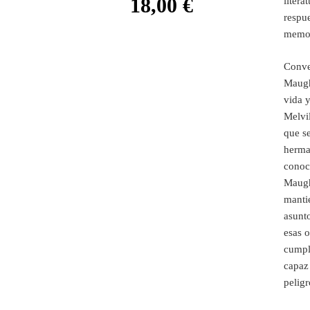
18,00
€
litera
respue
memor
Conve
Maugh
vida y
Melvil
que s
herma
conoce
Maugh
mantie
asunto
esas o
cumpla
capaz 
peligr