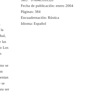
SKU:
9788483109328
Fecha de publicación:
enero 2004
Páginas:
384
Encuadernación:
Rústica
Idioma:
Español
,
 la
hal,
e las
 o Los
n
ómo se
un
sentan
e se
ra ser