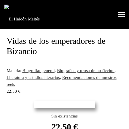
Vidas de los emperadores de
Bizancio
Materia:
Biografía: general
,
Biografías y prosa de no ficción
,
Literatura y estudios literarios
,
Recomendaciones de nuestros
reels
22,50
€
Sin existencias
22,50
€