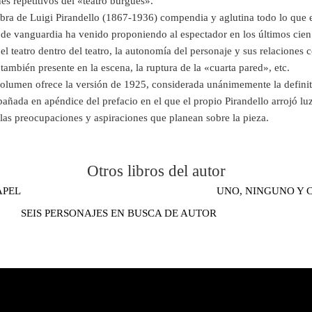
es repetitivos del «teatro burgués».
bra de Luigi Pirandello (1867-1936) compendia y aglutina todo lo que 
 de vanguardia ha venido proponiendo al espectador en los últimos cien
l teatro dentro del teatro, la autonomía del personaje y sus relaciones c
 también presente en la escena, la ruptura de la «cuarta pared», etc.
volumen ofrece la versión de 1925, considerada unánimemente la definit
ñada en apéndice del prefacio en el que el propio Pirandello arrojó lu
las preocupaciones y aspiraciones que planean sobre la pieza.
Otros libros del autor
APEL
UNO, NINGUNO Y C
SEIS PERSONAJES EN BUSCA DE AUTOR