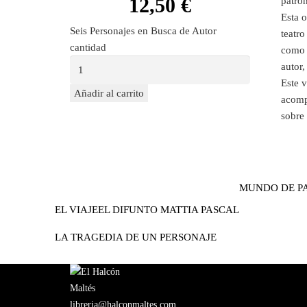
12,50
€
patron
Esta o
Seis Personajes en Busca de Autor
teatro
cantidad
como e
autor,
Este 
Añadir al carrito
acompa
sobre 
MUNDO DE P
EL VIAJE
EL DIFUNTO MATTIA PASCAL
LA TRAGEDIA DE UN PERSONAJE
libreria@halconmaltes.com