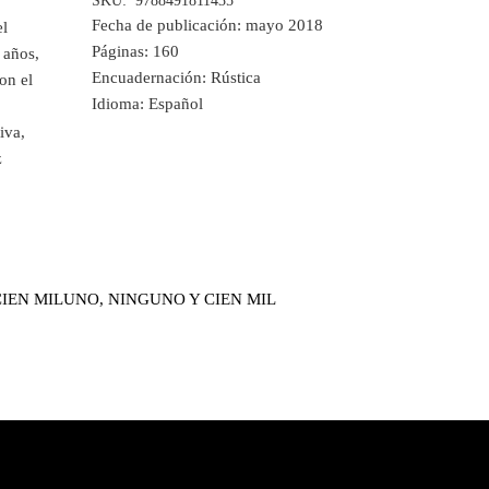
SKU:
9788491811435
Fecha de publicación:
mayo 2018
el
Páginas:
160
 años,
Encuadernación:
Rústica
on el
Idioma:
Español
iva,
z
IEN MIL
UNO, NINGUNO Y CIEN MIL