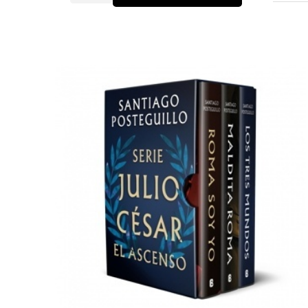
yo
(Serie
Julio
César
1)
cantidad