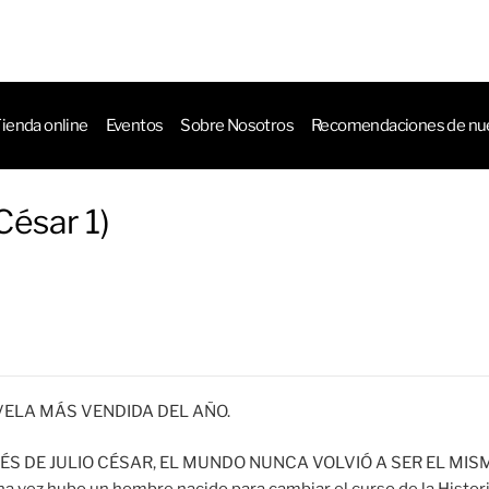
ienda online
Eventos
Sobre Nosotros
Recomendaciones de nue
César 1)
VELA MÁS VENDIDA DEL AÑO.
S DE JULIO CÉSAR, EL MUNDO NUNCA VOLVIÓ A SER EL MIS
na vez hubo un hombre nacido para cambiar el curso de la Histori