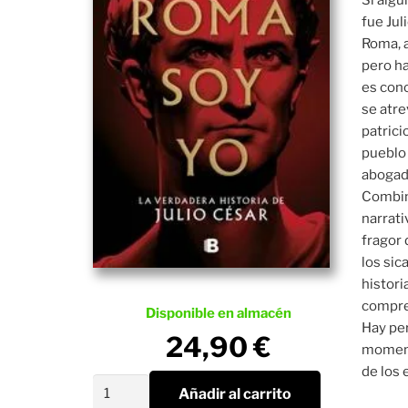
fue Jul
Roma, a
pero ha
es cono
se atre
patrici
pueblo 
abogado
Combina
narrati
fragor 
los sic
histori
compren
Disponible en almacén
Hay per
24,90
€
momento
de los 
Roma
Añadir al carrito
Soy