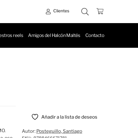
Clientes
stros reels
Amigos del Halcón Maltés
Contacto
Añadir a la lista de deseos
MO.
Autor:
Posteguillo, Santiago
a, ese