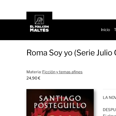
de
productos
Inicio
T
Roma Soy yo (Serie Julio 
Materia:
Ficción y temas afines
24,90
€
LA NO
DESPUÉ
Si algu