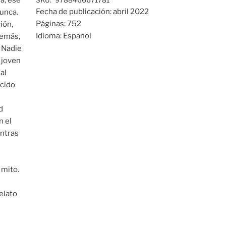
SKU:
9788466671781
Fecha de publicación:
abril 2022
nunca.
Páginas:
752
ión,
Idioma:
Español
demás,
. Nadie
n joven
al
ocido
d
n el
entras
 mito.
elato