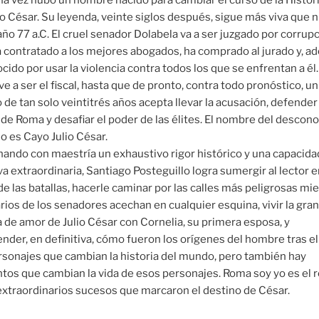
io César. Su leyenda, veinte siglos después, sigue más viva que 
ño 77 a.C. El cruel senador Dolabela va a ser juzgado por corrupc
 contratado a los mejores abogados, ha comprado al jurado y, a
cido por usar la violencia contra todos los que se enfrentan a él
ve a ser el fiscal, hasta que de pronto, contra todo pronóstico, u
o de tan solo veintitrés años acepta llevar la acusación, defender 
de Roma y desafiar el poder de las élites. El nombre del descon
 es Cayo Julio César.
ndo con maestría un exhaustivo rigor histórico y una capacida
va extraordinaria, Santiago Posteguillo logra sumergir al lector e
de las batallas, hacerle caminar por las calles más peligrosas mi
arios de los senadores acechan en cualquier esquina, vivir la gran
a de amor de Julio César con Cornelia, su primera esposa, y
der, en definitiva, cómo fueron los orígenes del hombre tras el
sonajes que cambian la historia del mundo, pero también hay
s que cambian la vida de esos personajes. Roma soy yo es el r
extraordinarios sucesos que marcaron el destino de César.