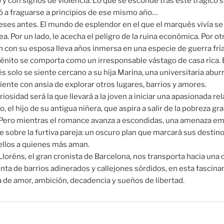
y con signos de violencia. Lo que se esconde tras este trágico 
 a fraguarse a principios de ese mismo año…
ses antes. El mundo de esplendor en el que el marqués vivía se
a. Por un lado, le acecha el peligro de la ruina económica. Por otr
n con su esposa lleva años inmersa en una especie de guerra fría
nito se comporta como un irresponsable vástago de casa rica. 
 solo se siente cercano a su hija Marina, una universitaria abur
ente con ansia de explorar otros lugares, barrios y amores.
riosidad será la que llevará a la joven a iniciar una apasionada re
o, el hijo de su antigua niñera, que aspira a salir de la pobreza gra
 Pero mientras el romance avanza a escondidas, una amenaza em
e sobre la furtiva pareja: un oscuro plan que marcará sus destino
ellos a quienes más aman.
loréns, el gran cronista de Barcelona, nos transporta hacia una 
nta de barrios adinerados y callejones sórdidos, en esta fascina
a de amor, ambición, decadencia y sueños de libertad.