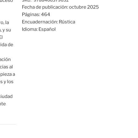
suceso
SKU:
9788466379632
Fecha de publicación:
octubre 2025
Páginas:
464
Encuadernación:
Rústica
o, la
Idioma:
Español
, y su
El
rida de
lación
cias al
pieza a
s y los
ciudad
nte