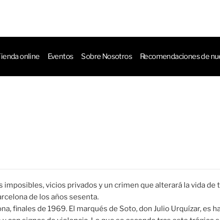
ctos
ienda online
Eventos
Sobre Nosotros
Recomendaciones de nue
imposibles, vicios privados y un crimen que alterará la vida de 
arcelona de los años sesenta.
na, finales de 1969. El marqués de Soto, don Julio Urquízar, es h