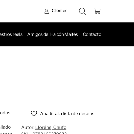
Clientes
stros reels
Amigos del Halcón Maltés
Contacto
todos
Añadir a la lista de deseos
allado
Autor:
Lloréns, Chufo