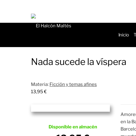
de
produ
Inicio
T
Nada sucede la víspera
Materia:
Ficción y temas afines
13,95
€
Amores 
en la B
Disponible en almacén
Barcelo