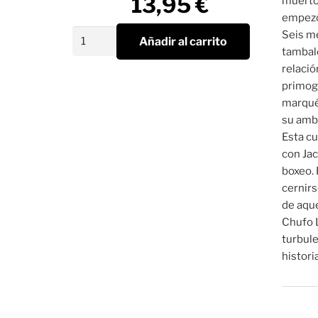
13,95
€
muerto 
empezó
Nada
Seis me
Añadir al carrito
sucede
tambale
la
relació
víspera
primogé
cantidad
marqués
su ambi
Esta cu
con Jac
boxeo.
cernirs
de aqu
Chufo L
turbule
histori