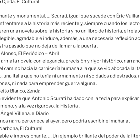
 Ojeda, El Cultural
ante y monumental. … Scurati, igual que sucede con Éric Vuillar
frentarse a la historia más reciente y, siempre cuando los lecto
ren una novela sobre la historia y no un libro de historia, el relat
legible, agradable e induce, además, a una necesaria reflexión a
tra pasado que no deja de llamar a la puerta .
 Alonso, El Periódico – Abril
 arma la novela con elegancia, precisión y rigor histórico, narra
el camino hacia la carnicería humana a la que se vio abocada la Ita
a, una Italia que no tenía ni armamento ni soldados adiestrados, n
ones, ni nada para emprender guerra alguna .
Feito Blanco, Zenda
 evidente que Antonio Scurati ha dado con la tecla para explicar
eno, y a la vez riguroso, la Historia .
Ángel Villena, elDiario
nos narra pertenece al ayer, pero podría escribir el mañana .
Narbona, El Cultural
ble e impresionante. … Un ejemplo brillante del poder de la lite