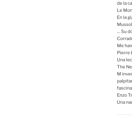
de la c
Le Mo
En la g
Mussoli
… Su do
Corrado
Me han 
Pierre
Una lec
The Ne
M inven
palpita
fascina
Enzo Tr
Una na