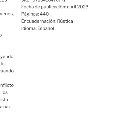
SKU:
9788420470771
Fecha de publicación:
abril 2023
úmenes,
Páginas:
440
Encuadernación:
Rústica
Idioma:
Español
o
ruyendo
del
 cuando
nflicto
 los
ista
a nazi.