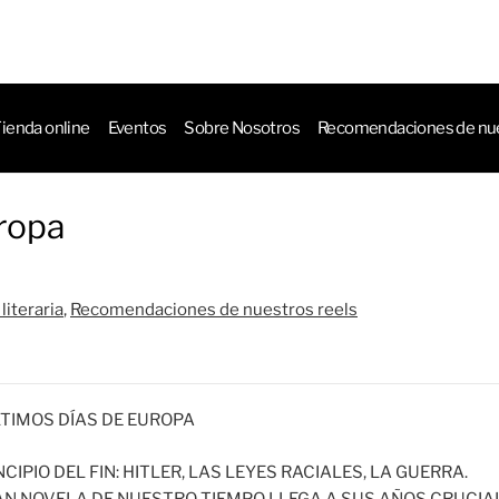
ctos
ienda online
Eventos
Sobre Nosotros
Recomendaciones de nue
uropa
literaria
,
Recomendaciones de nuestros reels
LTIMOS DÍAS DE EUROPA
NCIPIO DEL FIN: HITLER, LAS LEYES RACIALES, LA GUERRA.
AN NOVELA DE NUESTRO TIEMPO LLEGA A SUS AÑOS CRUCIA