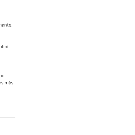
nante.
ini .
tan
ias más