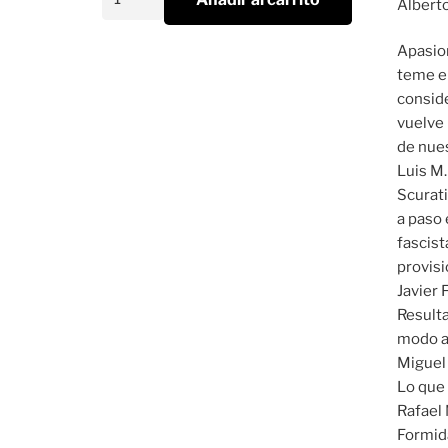
Alberto
los
Últimos
Apasion
Días
teme en
de
conside
Europa
vuelve 
cantidad
de nues
Luis M.
Scurati
a paso 
fascist
provisi
Javier 
Resulta
modo am
Miguel 
Lo que 
Rafael 
Formida