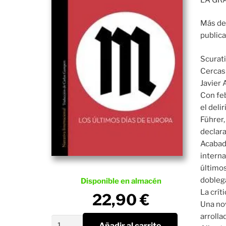
Más de
public
Scurati
Cercas 
Javier 
Con feb
el deli
Führer,
declara
Acabada
interna
últimos
doblega
Disponible en almacén
La crít
22,90
€
Una nov
arrolla
M.
Añadir al carrito