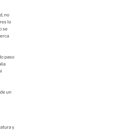
d, no
res lo
o se
cerca
ndo paso
lia
i
 de un
ratura y