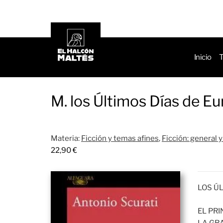
de
produ
Inicio
T
M. los Últimos Días de E
Materia:
Ficción y temas afines
,
Ficción: general y 
22,90
€
LOS Ú
EL PRI
LA GR