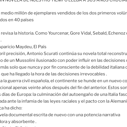
 medio millón de ejemplares vendidos de los dos primeros vol
ados en 40 países
 revisa la historia. Como Yourcenar, Gore Vidal, Sebald, Echenoz 
.
Aparicio Maydeu, El País
ril precisión, Antonio Scurati continúa su novela total reconst
rio de un Mussolini ilusionado con poder influir en las decisiones 
 más solo que nunca y por fin consciente de la debilidad italiana
 que ha llegado la hora de las decisiones irrevocables .
 la guerra civil española, el continente se hunde en un nuevo co
cional apenas veinte años después del fin del anterior. Estos son
 días de Europa: la culminación del autoengaño de una Italia fasc
da ante la infamia de las leyes raciales y el pacto con la Alemani
ica ha dicho:
ela documental escrita de nuevo con una potencia narrativa
dora y absorbente .