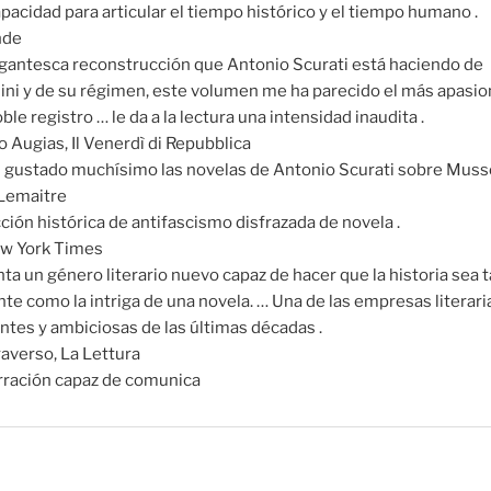
apacidad para articular el tiempo histórico y el tiempo humano .
nde
igantesca reconstrucción que Antonio Scurati está haciendo de
ni y de su régimen, este volumen me ha parecido el más apasio
ble registro … le da a la lectura una intensidad inaudita .
 Augias, Il Venerdì di Repubblica
gustado muchísimo las novelas de Antonio Scurati sobre Mussol
 Lemaitre
ción histórica de antifascismo disfrazada de novela .
w York Times
ta un género literario nuevo capaz de hacer que la historia sea 
nte como la intriga de una novela. … Una de las empresas literar
ntes y ambiciosas de las últimas décadas .
averso, La Lettura
rración capaz de comunica