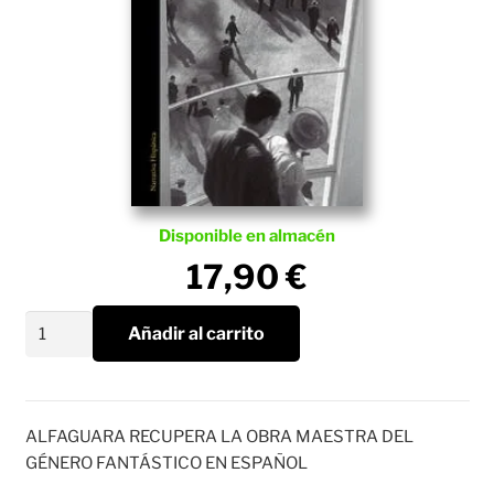
Disponible en almacén
17,90
€
La
Añadir al carrito
Invención
de
Morel
(Edición
ALFAGUARA RECUPERA LA OBRA MAESTRA DEL
Definitiva)
GÉNERO FANTÁSTICO EN ESPAÑOL
cantidad