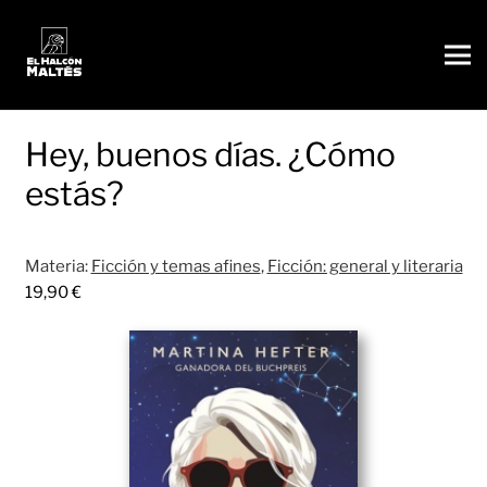
Hey, buenos días. ¿Cómo
estás?
Materia:
Ficción y temas afines
,
Ficción: general y literaria
19,90
€