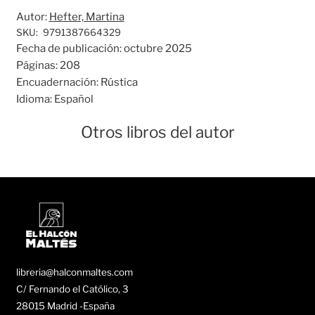
Autor:
Hefter, Martina
SKU:
9791387664329
Fecha de publicación:
octubre 2025
Páginas:
208
Encuadernación:
Rústica
Idioma:
Español
Otros libros del autor
libreria@halconmaltes.com
C/ Fernando el Católico, 3
28015 Madrid -España