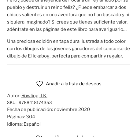
Pero ¿puede una leyenda derrocar a un rey amado por su
pueblo y destruir un reino feliz? ¿Puede embarcar a dos
chicos valientes en una aventura que no han buscado y ni
siquiera imaginado? Si crees que tienes suficiente valor,
adéntrate en las páginas de este libro para averiguarlo…
Una preciosa edición en tapa dura ilustrada a todo color
con los dibujos de los jóvenes ganadores del concurso de
dibujo de El ickabog, perfecta para compartir y regalar.
Añadir a la lista de deseos
Autor:
Rowling, J.K.
SKU:
9788418174353
Fecha de publicación:
noviembre 2020
Páginas:
304
Idioma:
Español