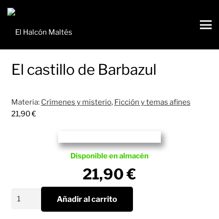
El castillo de Barbazul
Materia:
Crímenes y misterio
,
Ficción y temas afines
21,90
€
Disponible en almacén
21,90
€
El
Añadir al carrito
castillo
de