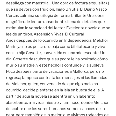
despliega con maestría… Una obra de factura exquisita ( )
que se devora con fruición. Iñigo Urrutia, El Diario Vasco
Cercas culmina su trilogía de forma brillante Una obra
magnífica, de lectura absorbente, llena de detalles que
estimulan la voracidad del lector. Excelente novela que se
lee de un tirón. Ascensión Rivas, El Cultural
Años después de lo ocurrido en Independencia, Melchor
Marín ya no es policía: trabaja como bibliotecario y vive
con su hija Cosette, convertida en una adolescente. Un
día, Cosette descubre que su padre le ha ocultado cómo
murió su madre, y este hecho la confunde y la subleva.
Poco después parte de vacaciones a Mallorca, pero no
regresa; tampoco contesta los mensajes ni las llamadas
de Melchor, quien, convencido de que algo malo ha
ocurrido, decide plantarse en la isla en busca de ella. A
partir de aquí la novela se adentra en un laberinto
absorbente, a la vez siniestro y luminoso, donde Melchor
descubre que los seres humanos somos capaces de lo
peor, pero también de lo mejor: que vivimos rodeados de