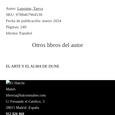
Autor:
Lapointe, Tanya
SKU:
9788467964530
Fecha de publicación:
marzo 2024
Páginas:
240
Idioma:
Español
Otros libros del autor
EL ARTE Y EL ALMA DE DUNE
libreria@halconmaltes.com
C/ Fernando el Católico, 3
28015 Madrid -España
912 826 060