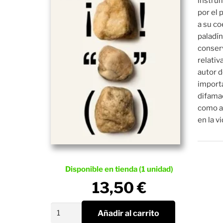
instrum
por el 
a su c
paladín
conser
relativ
autor 
importa
difamac
como a
en la vi
Disponible en tienda (1 unidad)
13,50
€
El
Añadir al carrito
arte