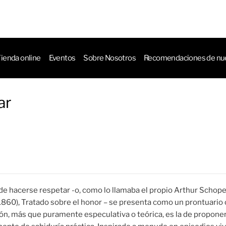
ctos
ienda online
Eventos
Sobre Nosotros
Recomendaciones de nue
ar
 de hacerse respetar -o, como lo llamaba el propio Arthur Scho
860), Tratado sobre el honor – se presenta como un prontuario
ón, más que puramente especulativa o teórica, es la de propone