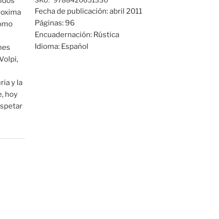
vidos
SKU:
9788420651330
Fecha de publicación:
abril 2011
proxima
Páginas:
96
como
Encuadernación:
Rústica
Idioma:
Español
nes
Volpi,
ia y la
, hoy
espetar