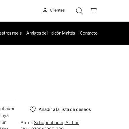
Clientes
stros reels
Amigos del Halcón Maltés
Contacto
penhauer
Añadir a la lista de deseos
 cuya
r un
Autor:
Schopenhauer, Arthur