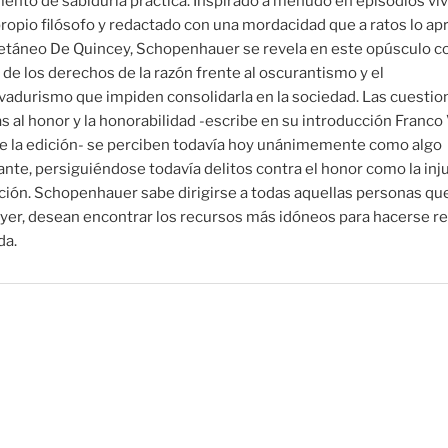
ento de sabiduría práctica. Inspirado a menudo en episodios vi
propio filósofo y redactado con una mordacidad que a ratos lo a
oetáneo De Quincey, Schopenhauer se revela en este opúsculo 
 de los derechos de la razón frente al oscurantismo y el
vadurismo que impiden consolidarla en la sociedad. Las cuestio
as al honor y la honorabilidad -escribe en su introducción Franco 
de la edición- se perciben todavía hoy unánimemente como algo
nte, persiguiéndose todavía delitos contra el honor como la injur
ión. Schopenhauer sabe dirigirse a todas aquellas personas que
yer, desean encontrar los recursos más idóneos para hacerse r
da.