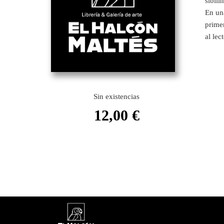
sibili
En una
primer
al lec
Sin existencias
12,00
€