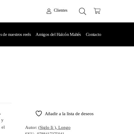
Clientes
de nuestros reels
Amigos del Halcón Maltés
Contacto
,
Añadir a la lista de deseos
 y
 el
Autor:
(Siglo Ii ), Longo