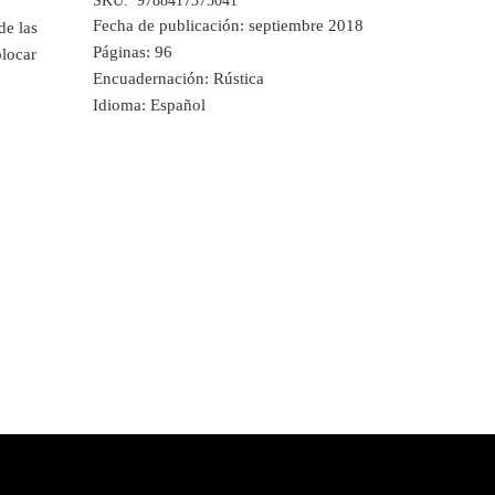
SKU:
9788417375041
Fecha de publicación:
septiembre 2018
de las
Páginas:
96
olocar
Encuadernación:
Rústica
Idioma:
Español