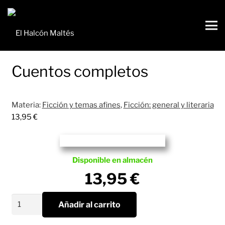
Cuentos completos
Materia:
Ficción y temas afines
,
Ficción: general y literaria
13,95
€
Disponible en almacén
13,95
€
Cuentos
Añadir al carrito
completos
cantidad