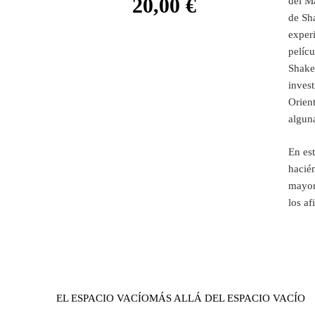
20,00
€
del M
de Sh
experi
pelíc
Shake
invest
Orien
alguna
En est
hacién
mayore
los af
EL ESPACIO VACÍO
MÁS ALLÁ DEL ESPACIO VACÍO