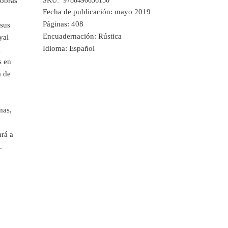
 obras
SKU:
9788490656150
Fecha de publicación:
mayo 2019
Páginas:
408
 sus
Encuadernación:
Rústica
yal
Idioma:
Español
a
s en
a de
mas,
ará a
.