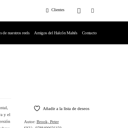
Clientes
de nuestros reels
Amigos del Halcón Maltés
Contacto
ntal,
Añadir a la lista de deseos
a y el
ersión
Autor:
Brook, Peter