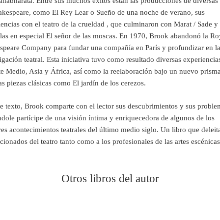
ahabharata. Entre sus muchos éxitos están las producciones de diversas
akespeare, como El Rey Lear o Sueño de una noche de verano, sus
encias con el teatro de la crueldad , que culminaron con Marat / Sade y
ulas en especial El señor de las moscas. En 1970, Brook abandonó la Ro
speare Company para fundar una compañía en París y profundizar en l
igación teatral. Esta iniciativa tuvo como resultado diversas experiencia
te Medio, Asia y África, así como la reelaboración bajo un nuevo prism
s piezas clásicas como El jardín de los cerezos.
e texto, Brook comparte con el lector sus descubrimientos y sus proble
dole partícipe de una visión íntima y enriquecedora de algunos de los
s acontecimientos teatrales del último medio siglo. Un libro que deleit
icionados del teatro tanto como a los profesionales de las artes escénicas
Otros libros del autor