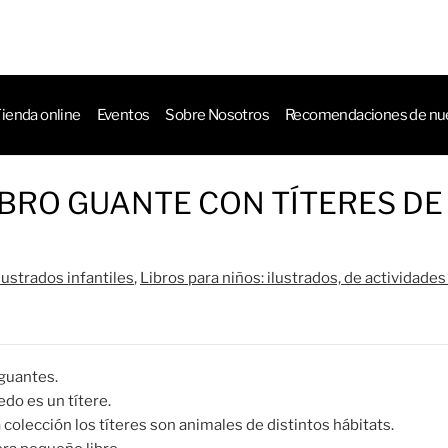
ctos
ienda online
Eventos
Sobre Nosotros
Recomendaciones de nue
IBRO GUANTE CON TÍTERES DE
lustrados infantiles
,
Libros para niños: ilustrados, de actividad
guantes.
do es un títere.
 colección los títeres son animales de distintos hábitats.