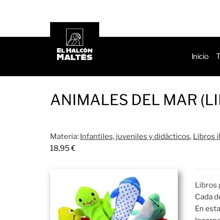
de
produ
Inicio
T
ANIMALES DEL MAR (L
Materia:
Infantiles, juveniles y didácticos
,
Libros i
18,95
€
Libros 
Cada de
En esta