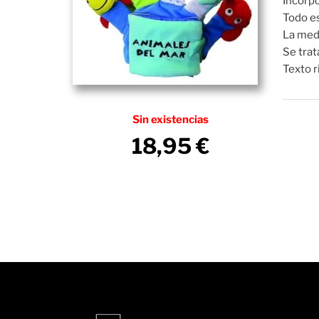
Incorpo
Todo es
La medi
Se trat
Texto r
Sin existencias
18,95
€