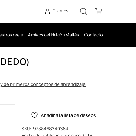
Clientes
stros reels
Amigos del Halcón Maltés
Contacto
 DEDO)
es y de primeros conceptos de aprendizaje
Añadir a la lista de deseos
SKU:
9788468340364
Fecha de publicación:
enero 2019