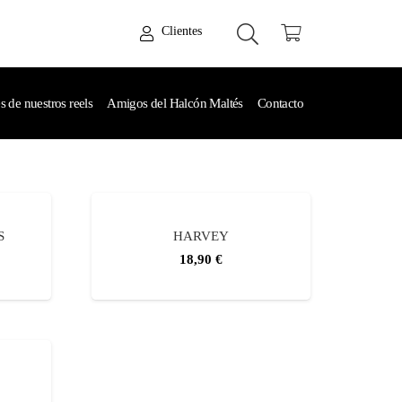
Clientes
de nuestros reels
Amigos del Halcón Maltés
Contacto
S
HARVEY
18,90
€