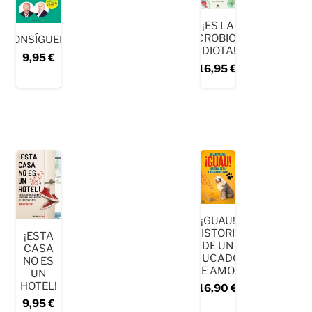
¡ES LA
MICROBIOTA,
¡CONSÍGUELO!
IDIOTA!
9,95
€
16,95
€
¡GUAU!
HISTORIA
¡ESTA
DE UN
CASA
EDUCADOR
NO ES
DE AMOS
UN
HOTEL!
16,90
€
9,95
€