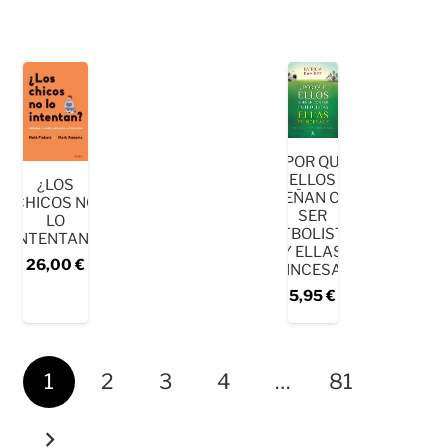
¿POR QUÉ
ELLOS
¿LOS
SUEÑAN CON
CHICOS NO
SER
LO
FUTBOLISTAS
INTENTAN?
Y ELLAS
26,00
€
PRINCESAS?
5,95
€
1
2
3
4
…
81