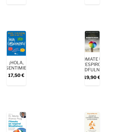
¡TÓMATE UN
¡HOLA,
RESPIRO!
ONSENTIMIENTO!
MINDFULNESS
17,50
€
19,90
€