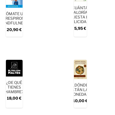
¿CUÁNTAS
CALORÍAS
¡TÓMATE UN
CUESTA LA
RESPIRO!
FELICIDAD?
MINDFULNESS
5,95
€
20,90
€
¿DE QUÉ
¿DÓNDE
TIENES
ESTÁN LAS
HAMBRE?
MONEDAS?
18,00
€
10,00
€