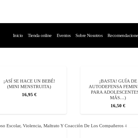
Inicio
Tienda online
Eventos
Sobre Nosotros
Recomendaciones 
¡ASÍ SE HACE UN BEBÉ!
¡BASTA! GUÍA DE
(MINI MENSTRUITA)
AUTODEFENSA FEMIN
PARA ADOLESCENTES
16,95
€
MÁS…)
16,50
€
 Acoso Escolar, Violencia, Maltrato Y Coacción De Los Compañeros
4