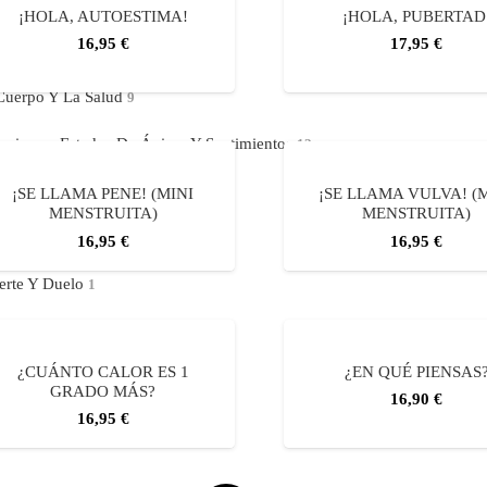
fecciones Físicas Y Mentales
2
¡HOLA, AUTOESTIMA!
¡HOLA, PUBERTAD
16,95
€
17,95
€
iversidad E Inclusión
1
l Cuerpo Y La Salud
9
 Emociones, Estados De Ánimo Y Sentimientos
12
La Familia Y Sus Miembros
9
¡SE LLAMA PENE! (MINI
¡SE LLAMA VULVA! (
MENSTRUITA)
MENSTRUITA)
 LGTBQ+
2
16,95
€
16,95
€
uerte Y Duelo
1
elaciones (no Familiares)
11
¿CUÁNTO CALOR ES 1
¿EN QUÉ PIENSAS
GRADO MÁS?
16,90
€
16,95
€