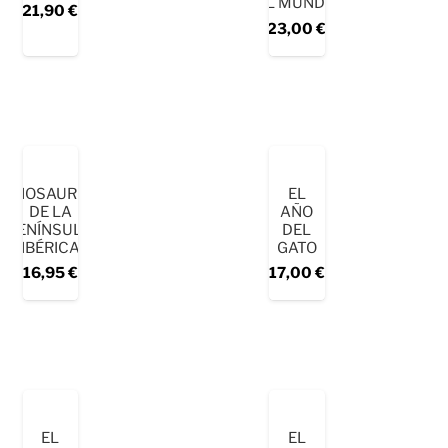
EL MUNDO
21,90
€
23,00
€
DINOSAURIOS
EL
DE LA
AÑO
PENÍNSULA
DEL
IBÉRICA
GATO
16,95
€
17,00
€
EL
EL