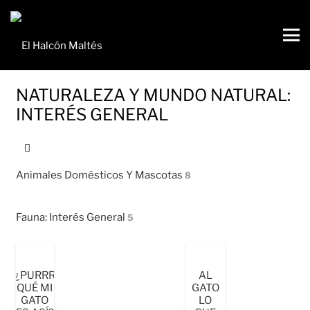
Búsqueda
de
NATURALEZA Y MUNDO NATURAL:
productos
INTERÉS GENERAL
Animales Domésticos Y Mascotas
8
Fauna: Interés General
5
¿PURRR
AL
QUÉ MI
GATO
GATO
LO