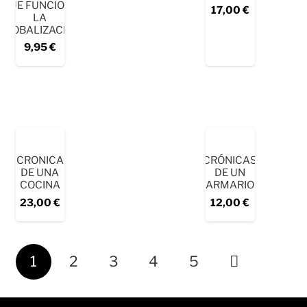
QUE FUNCIONE
17,00
€
LA
GLOBALIZACIÓN
9,95
€
CRONICA
CRÓNICAS
DE UNA
DE UN
COCINA
ARMARIO
23,00
€
12,00
€
1
2
3
4
5