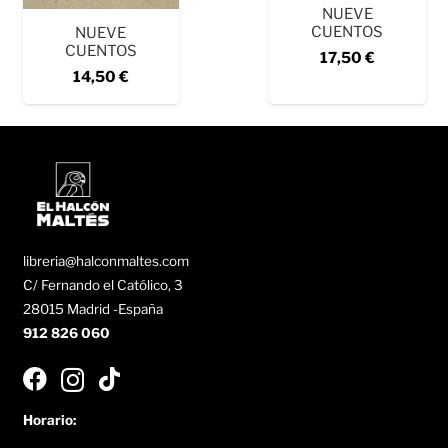
NUEVE
CUENTOS
NUEVE
CUENTOS
17,50
€
14,50
€
libreria@halconmaltes.com
C/ Fernando el Católico, 3
28015 Madrid -España
912 826 060
Horario: