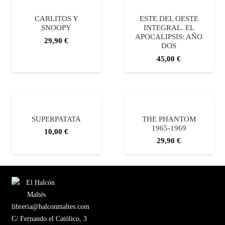
CARLITOS Y
ESTE DEL OESTE
SNOOPY
INTEGRAL. EL
APOCALIPSIS: AÑO
29,90
€
DOS
45,00
€
SUPERPATATA
THE PHANTOM
1965-1969
10,00
€
29,90
€
libreria@halconmaltes.com
C/ Fernando el Católico, 3